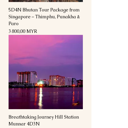
5D4N Bhutan Tour Package from
Singapore – Thimphu, Punakha &
Paro
Prix
3 800,00 MYR
Breathtaking Journey Hill Station
Munnar 4D3N