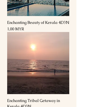
Enchanting Beauty of Kerala 4D3N
Prix
1,00 MYR
Enchanting Tribal Getaway in
Kerala 4D3N