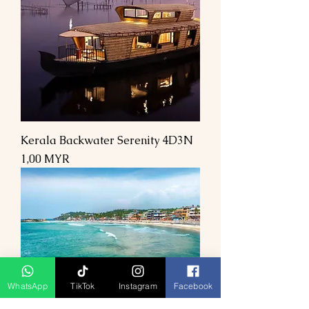
Kerala Backwater Serenity 4D3N
Prix
1,00 MYR
WhatsApp
TikTok
Instagram
Facebook